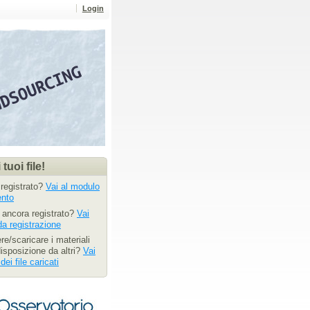
Login
 tuoi file!
 registrato?
Vai al modulo
ento
i ancora registrato?
Vai
da registrazione
re/scaricare i materiali
isposizione da altri?
Vai
dei file caricati