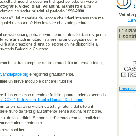
raccolta di ricordi e documenti di quel periodo: un vero e
fotografie
,
video
,
diari
,
volantini
,
manifesti
e altra
ciazioni coinvolte
relativi al periodo 1990-2000
.
Vai alla
erienza? Hai materiale dell'epoca che ritieni interessante ma
Cer
in qualche cassetto? Non lasciare che vada perduto,
L'inizia
il crowdsourcing potrà servire come materiale d'analisi per la
il cont
o ad altri studi in futuro, ispirare lavori divulgativi come
uirà alla creazione di una collezione online disponibile al
ervatorio Balcani e Caucaso.
umenti sul tuo computer sotto forma di file in formato testo,
vamolapace.org
e registrati gratuitamente.
are un breve modulo e caricare i tuoi file.
Provincia
are il tuo consenso a rendere fruibile quanto caricato secondo
s CC0 1.0 Universal Public Domain Dedication
.
rmazioni saranno visibili da tutti gli utenti del sito e il
sere fruito da terzi gratuitamente senza alcuna restrizione.
ui detieni i diritti. Se non sei d'accordo con le condizioni
 caricare alcun contenuto.
 reso pubblico.