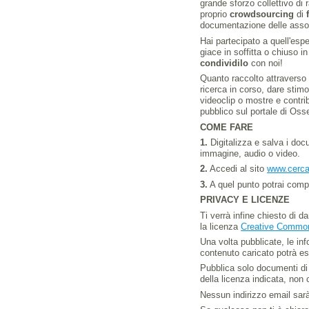
grande sforzo collettivo di 
proprio
crowdsourcing
di
documentazione delle asso
Hai partecipato a quell'esp
giace in soffitta o chiuso 
condividilo
con noi!
Quanto raccolto attraverso 
ricerca in corso, dare stimol
videoclip o mostre e contrib
pubblico sul portale di Oss
COME FARE
1.
Digitalizza e salva i doc
immagine, audio o video.
2.
Accedi al sito
www.cerca
3.
A quel punto potrai compil
PRIVACY E LICENZE
Ti verrà infine chiesto di d
la licenza
Creative Common
Una volta pubblicate, le info
contenuto caricato potrà es
Pubblica solo documenti di c
della licenza indicata, non
Nessun indirizzo email sarà