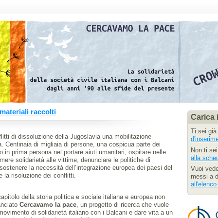
materiali raccolti
Carica i
Ti sei già
flitti di dissoluzione della Jugoslavia una mobilitazione
d'inserim
a. Centinaia di migliaia di persone, una cospicua parte dei
Non ti se
no in prima persona nel portare aiuti umanitari, ospitare nelle
alla sche
mere solidarietà alle vittime, denunciare le politiche di
 sostenere la necessità dell’integrazione europea dei paesi del
Vuoi vede
 la risoluzione dei conflitti.
messi a d
all'elenco 
pitolo della storia politica e sociale italiana e europea non
anciato
Cercavamo la pace
, un progetto di ricerca che vuole
 movimento di solidarietà italiano con i Balcani e dare vita a un