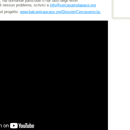
 hai domande particolari o hai fatto degli errori
ali nessun problema, scrivici a
info@cercavamolapace.org
ul progetto:
www.balcanicaucaso.org/Dossier/Cercavamo-la-