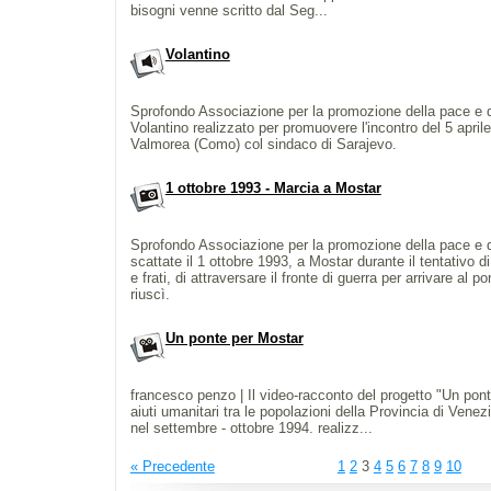
bisogni venne scritto dal Seg...
Volantino
Sprofondo Associazione per la promozione della pace e dei 
Volantino realizzato per promuovere l'incontro del 5 apri
Valmorea (Como) col sindaco di Sarajevo.
1 ottobre 1993 - Marcia a Mostar
Sprofondo Associazione per la promozione della pace e dei 
scattate il 1 ottobre 1993, a Mostar durante il tentativo di
e frati, di attraversare il fronte di guerra per arrivare al 
riuscì.
Un ponte per Mostar
francesco penzo | Il video-racconto del progetto "Un pont
aiuti umanitari tra le popolazioni della Provincia di Venez
nel settembre - ottobre 1994. realizz...
« Precedente
1
2
3
4
5
6
7
8
9
10