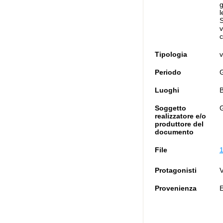
g
l
S
v
c
Tipologia
v
Periodo
Luoghi
B
Soggetto
G
realizzatore e/o
produttore del
documento
File
1
Protagonisti
V
Provenienza