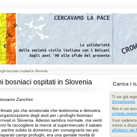
fughi bosniaci ospitati in Slovenia
hi bosniaci ospitati in Slovenia
Carica i t
Ti sei già reg
iovanni Zanchini
d'inserimento
Non ti sei anc
ilmato più che amatoriale che testimonia e dimostra
scheda regist
'organizzazione degli aiuti per i profughi bosniaci
rrivati in Slovenia. Adesso sembra normale, ma venti
Vuoi vedere/sc
nni fa raccogliere la merce al supermercato il sabato
messi a dispos
 partire subito la domenica per consegnarla nei più
all'elenco dei f
isparati campi profughi, era una geniale novità di