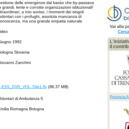
estione delle emergenze dal basso che by-passava
e grandi, lente e corrotte organizzazioni istituzionali!
traordinari, a mio avviso, i momenti dei singoli
olontari con i profughi, assoluta mancanza di
onoscenza, ma una grande empatia naturale.
Vai alla 
ideo
Cerc
L'iniziat
Giugno 1992
il contri
ologna Slovenia
iovanni Zanchini
-ESS_DVR_VOL-Title1.flv
(86,37 MB)
Provincia 
olontari di Ambulanza 5
Emilia Romagna Bologna