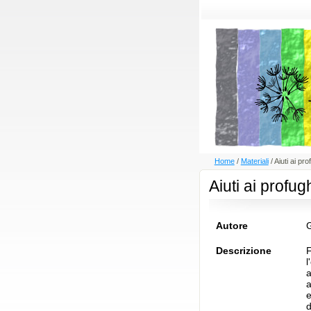
Home
/
Materiali
/
Aiuti ai pro
Aiuti ai profug
Autore
G
Descrizione
F
l
a
a
e
d