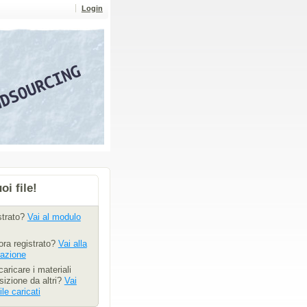
Login
uoi file!
istrato?
Vai al modulo
ora registrato?
Vai alla
razione
aricare i materiali
izione da altri?
Vai
ile caricati