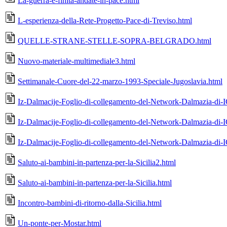
La-guerra-e-finita-andate-in-pace.html
L-esperienza-della-Rete-Progetto-Pace-di-Treviso.html
QUELLE-STRANE-STELLE-SOPRA-BELGRADO.html
Nuovo-materiale-multimediale3.html
Settimanale-Cuore-del-22-marzo-1993-Speciale-Jugoslavia.html
Iz-Dalmacije-Foglio-di-collegamento-del-Network-Dalmazia-di-
Iz-Dalmacije-Foglio-di-collegamento-del-Network-Dalmazia-di-
Iz-Dalmacije-Foglio-di-collegamento-del-Network-Dalmazia-di-
Saluto-ai-bambini-in-partenza-per-la-Sicilia2.html
Saluto-ai-bambini-in-partenza-per-la-Sicilia.html
Incontro-bambini-di-ritorno-dalla-Sicilia.html
Un-ponte-per-Mostar.html