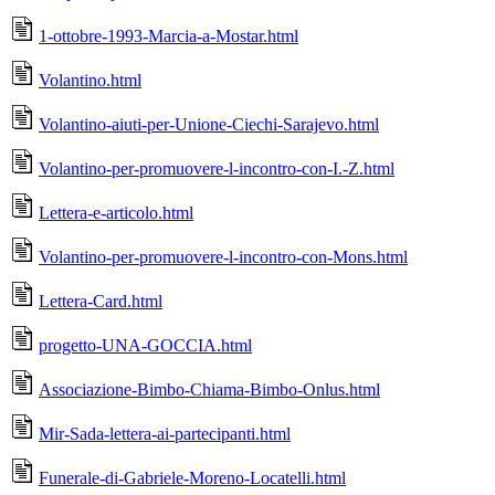
1-ottobre-1993-Marcia-a-Mostar.html
Volantino.html
Volantino-aiuti-per-Unione-Ciechi-Sarajevo.html
Volantino-per-promuovere-l-incontro-con-I.-Z.html
Lettera-e-articolo.html
Volantino-per-promuovere-l-incontro-con-Mons.html
Lettera-Card.html
progetto-UNA-GOCCIA.html
Associazione-Bimbo-Chiama-Bimbo-Onlus.html
Mir-Sada-lettera-ai-partecipanti.html
Funerale-di-Gabriele-Moreno-Locatelli.html